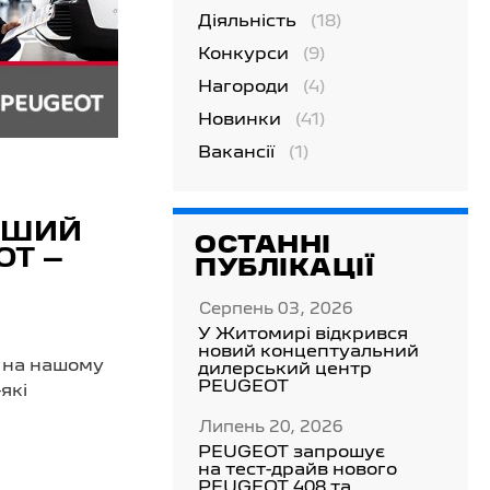
Діяльність
(18)
Конкурси
(9)
Нагороди
(4)
Новинки
(41)
Вакансії
(1)
РШИЙ
ОСТАННІ
OT –
ПУБЛІКАЦІЇ
Серпень 03, 2026
У Житомирі відкрився
новий концептуальний
е на нашому
дилерський центр
PEUGEOT
які
!
Липень 20, 2026
PEUGEOT запрошує
на тест-драйв нового
PEUGEOT 408 та