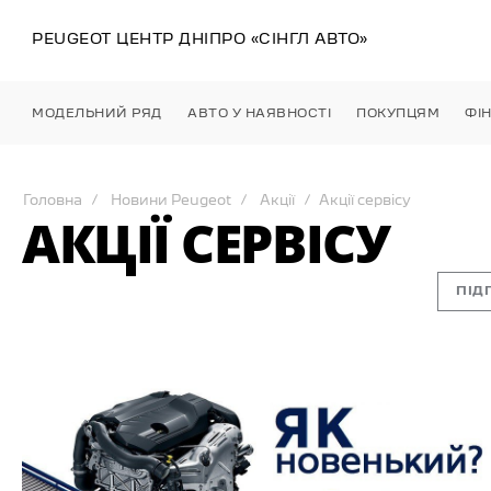
PEUGEOT ЦЕНТР
ДНІПРО
«СІНГЛ АВТО»
МОДЕЛЬНИЙ РЯД
АВТО У НАЯВНОСТІ
ПОКУПЦЯМ
ФІ
Головна
Новини Peugeot
Акції
Акції сервісу
АКЦІЇ СЕРВІСУ
ПІД