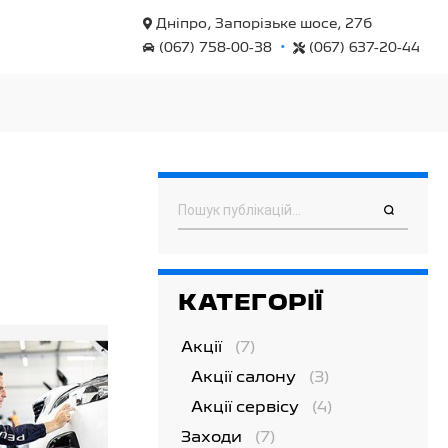
Дніпро, Запорізьке шосе, 27б
•
(067) 758-00-38
(067) 637-20-44
Пошук
КАТЕГОРІЇ
Акції
(7)
Акції салону
(3)
Акції сервісу
(4)
Заходи
(7)