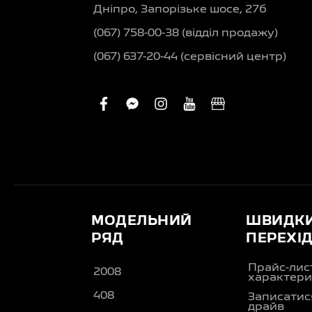
Дніпро, Запорізьке шосе, 27б
(067) 758-00-38 (вiддiл продажу)
(067) 637-20-44 (сервісний центр)
facebook
facebook-
instagram
youtube
business
messenger
МОДЕЛЬНИЙ
ШВИДК
РЯД
ПЕРЕХІ
Прайс-лис
2008
характери
408
Записатися
драйв