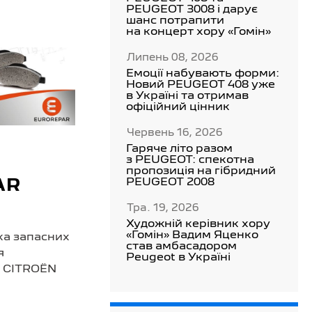
PEUGEOT 3008 і дарує
шанс потрапити
на концерт хору «Гомін»
Липень 08, 2026
Емоції набувають форми:
Новий PEUGEOT 408 уже
в Україні та отримав
офіційний цінник
Червень 16, 2026
Гаряче літо разом
з PEUGEOT: спекотна
пропозиція на гібридний
PEUGEOT 2008
AR
Тра. 19, 2026
Художній керівник хору
«Гомін» Вадим Яценко
ка запасних
став амбасадором
я
Peugeot в Україні
а CITROËN