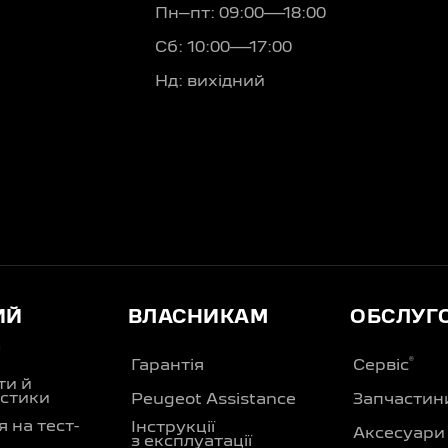
Пн–пт: 09:00—18:00
Сб: 10:00—17:00
Нд: вихідний
ИЙ
ВЛАСНИКАМ
ОБСЛУГ
Д
®
Гарантія
Сервіс
ти й
стики
Peugeot Assistance
Запчастин
 на тест-
Інструкції
Аксесуари
з експлуатації