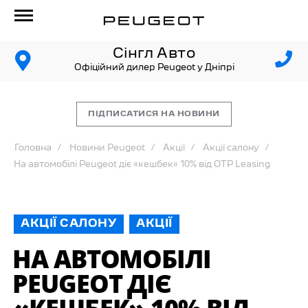
Сінгл Авто
Офіційний дилер Peugeot у Дніпрі
ПІДПИСАТИСЯ НА НОВИНИ
Головна
Новини Peugeot
Акції
Акції салону
На автомобілі Peugeot діє «кешбек» 10% від OTP Leasing
АКЦІЇ САЛОНУ
АКЦІЇ
НА АВТОМОБІЛІ
PEUGEOT ДІЄ