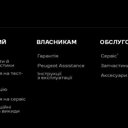
ИЙ
ВЛАСНИКАМ
ОБСЛУГ
Д
®
Гарантія
Сервіс
ти й
стики
Peugeot Assistance
Запчастин
 на тест-
Інструкції
Аксесуари
з експлуатації
цію
 на сервіс
ційні
а викиди