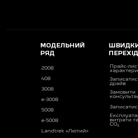
МОДЕЛЬНИЙ
ШВИДК
РЯД
ПЕРЕХІ
Прайс-лис
2008
характери
408
Записатися
драйв
3008
Замовити
консульта
e-3008
Записатися
5008
Експлуата
витрати т
e-5008
CO₂
Landtrek «Лютий»