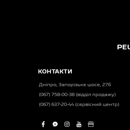
PE
КОНТАКТИ
Дніпро, Запорізьке шосе, 27б
(067) 758-00-38 (вiддiл продажу)
(067) 637-20-44 (сервісний центр)
facebook
facebook-
instagram
youtube
business
messenger