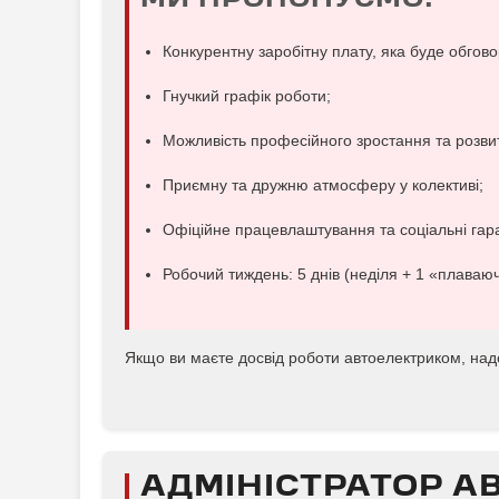
МИ ПРОПОНУЄМО:
Конкурентну заробітну плату, яка буде обгово
Гнучкий графік роботи;
Можливість професійного зростання та розвит
Приємну та дружню атмосферу у колективі;
Офіційне працевлаштування та соціальні гара
Робочий тиждень: 5 днів (неділя + 1 «плаваюч
Якщо ви маєте досвід роботи автоелектриком, на
АДМIНIСТРАТОР А