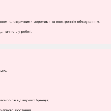
ванням, електричними мережами та електроннім обладнанням;
дантичність у роботі.
асно;
омобілів від відомих брендів;
р'єрного зростання.