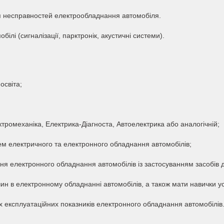
я несправностей електрообладнання автомобіля.
лі (сигналізації, парктронік, акустичні системи).
освіта;
ектромеханіка, Електрика-Діагноста, Автоелектрика або аналогічній;
ем електричного та електронного обладнання автомобілів;
ня електронного обладнання автомобілів із застосуванням засобів д
чин в електронному обладнанні автомобілів, а також мати навички ус
х експлуатаційних показників електронного обладнання автомобілів