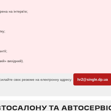
рена на інтерв'ю;
ку;
нтії;
ий» вихідний).
hr2@single.dp.ua
дсилайте своє резюме на електронну адресу:
ВТОСАЛОНУ ТА АВТОСЕРВI