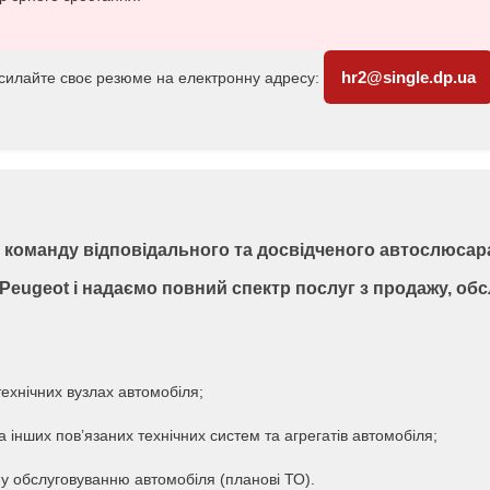
hr2@single.dp.ua
дсилайте своє резюме на електронну адресу:
ю команду відповідального та досвідченого автослюсар
 Peugeot і надаємо повний спектр послуг з продажу, об
технічних вузлах автомобіля;
 інших пов’язаних технічних систем та агрегатів автомобіля;
му обслуговуванню автомобіля (планові ТО).