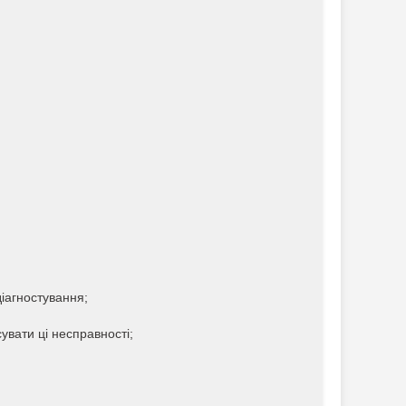
іагностування;
увати ці несправності;
.