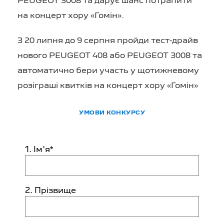
PEUGEOT 3008 та дарує шанс потрапити
на концерт хору «Гомін».
З 20 липня до 9 серпня пройди тест-драйв
нового PEUGEOT 408 або PEUGEOT 3008 та
автоматично бери участь у щотижневому
розіграші квитків на концерт хору «Гомін»
УМОВИ КОНКУРСУ