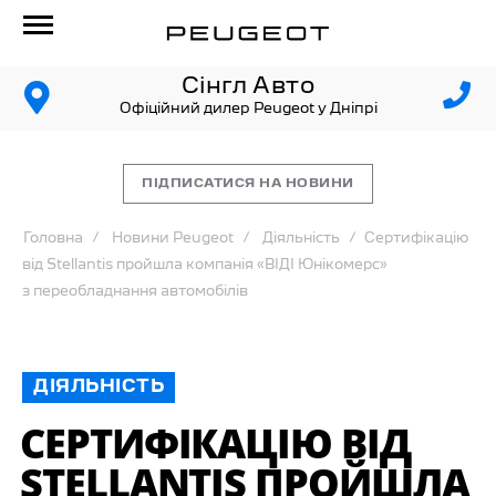
Сінгл Авто
Офіційний дилер Peugeot у Дніпрі
ПІДПИСАТИСЯ НА НОВИНИ
Головна
Новини Peugeot
Діяльність
Сертифікацію
від Stellantis пройшла компанія «ВІДІ Юнікомерс»
з переобладнання автомобілів
ДІЯЛЬНІСТЬ
СЕРТИФІКАЦІЮ ВІД
STELLANTIS ПРОЙШЛА