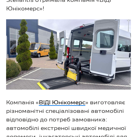
Stellantis отримала компанія «ВІДІ
Юнікомерс»!
Компанія «
ВІДІ Юнікомерс
» виготовляє
різноманітні спеціалізовані автомобілі
відповідно до потреб замовника:
автомобілі екстреної швидкої медичної
допомоги, інкасаторські автомобілі для