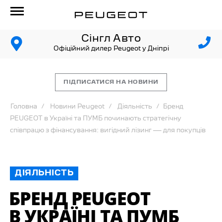
Сінгл Авто
Офіційний дилер Peugeot у Дніпрі
ПІДПИСАТИСЯ НА НОВИНИ
Головна
Новини Peugeot
Діяльність
Бренд
PEUGEOT в Україні та ПУМБ починають стратегічну
співпрацю з фінансування: вигідний лізинг — для покупців
ДІЯЛЬНІСТЬ
БРЕНД PEUGEOT
В УКРАЇНІ ТА ПУМБ